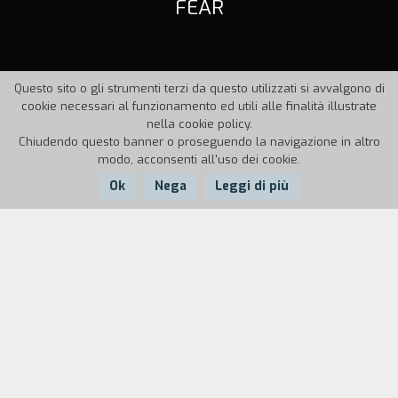
FEAR
Questo sito o gli strumenti terzi da questo utilizzati si avvalgono di
cookie necessari al funzionamento ed utili alle finalità illustrate
nella cookie policy.
Chiudendo questo banner o proseguendo la navigazione in altro
modo, acconsenti all'uso dei cookie.
Ok
Nega
Leggi di più
Nazione:
Anno:
Durata:
Germania
1995
18'
Una donna è seduta in un caffè da sola. Entra un
uomo. La donna rimane coinvolta in un
misterioso gioco di desiderio e paura.