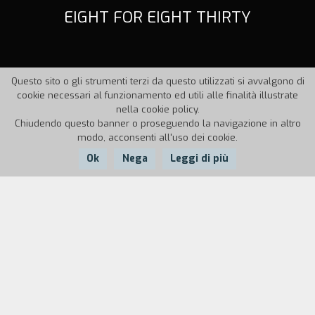
EIGHT FOR EIGHT THIRTY
Questo sito o gli strumenti terzi da questo utilizzati si avvalgono di
cookie necessari al funzionamento ed utili alle finalità illustrate
nella cookie policy.
Chiudendo questo banner o proseguendo la navigazione in altro
modo, acconsenti all'uso dei cookie.
Ok
Nega
Leggi di più
Nazione:
Anno:
Durata:
UK
1995
110'
Non siete mai stati ospiti involontari ad una cena
all'Inferno, completa di oste prepotente e
ostessa tipo "barbie" e i loro servili amici? Bene,