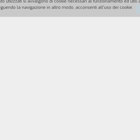
to utilizzati si avvalgono di cookie necessari al funzionamento ed utili all
uendo la navigazione in altro modo, acconsenti all'uso dei cookie.
965
Durata:
io e il documentario vengano realizzati soltanto per
tario sull'evoluzione del 'ciclo dell'oro' a partire
enti dell'epoca; un montaggio fatto con i commenti 
CAST & CREDITS