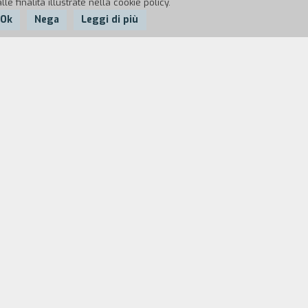
e finalità illustrate nella cookie policy.
Ok
Nega
Leggi di più
 fare un film, non gli si concede la
 dalle vestigia esistenti oggi, come
e la musica barocca." (Gustavo Dahl)