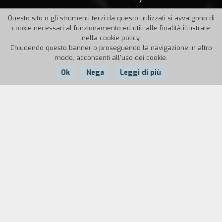
Questo sito o gli strumenti terzi da questo utilizzati si avvalgono di
cookie necessari al funzionamento ed utili alle finalità illustrate
nella cookie policy.
Chiudendo questo banner o proseguendo la navigazione in altro
modo, acconsenti all'uso dei cookie.
Ok
Nega
Leggi di più
Nazione:
USA,
Anno:
Durata:
Germania
1995
85'
Flirt
è la stessa storia ambientata in tre posti
differenti: New York, Berlino e Tokyo. Una
relazione amorosa è minacciata dal pericolo di
morte e, nel tentativo di evitarlo, uno dei
protagonisti rimane ferito e dopo alcune ore