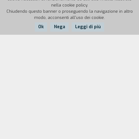
nella cookie policy.
Chiudendo questo banner o proseguendo la navigazione in altro
modo, acconsenti all'uso dei cookie.
Ok
Nega
Leggi di più
Nazione:
Anno:
Durata:
UK
1995
20'
Un gioco di un bambino in un cortile da qualche
parte a Glasgow non va per il verso giusto,
poiché il bambino rimane intrappolato in un
congelatore in disuso. Nelle ore che seguono la
responsabilit` della giovane vita cade nelle mani
di Alice e Rudy, anch'essi senza casa, senza amici e
sull'orlo dell'alcolismo cronico. Poiché nessuno è
capace o vuole aiutarlo, la forza e la volont` dei
salvatori è spinta al limite. Nascosto sull'orlo di