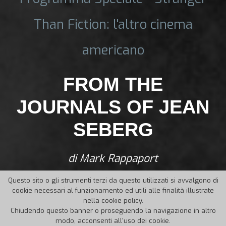
Than Fiction: l'altro cinema
americano
FROM THE
JOURNALS OF JEAN
SEBERG
di Mark Rappaport
Questo sito o gli strumenti terzi da questo utilizzati si avvalgono di
cookie necessari al funzionamento ed utili alle finalità illustrate
nella cookie policy.
Chiudendo questo banner o proseguendo la navigazione in altro
modo, acconsenti all'uso dei cookie.