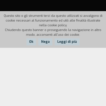
Questo sito o gli strumenti terzi da questo utilizzati si avvalgono di
cookie necessari al funzionamento ed utili alle finalità illustrate
nella cookie policy.
Chiudendo questo banner o proseguendo la navigazione in altro
modo, acconsenti all'uso dei cookie.
Ok
Nega
Leggi di più
Nazione:
Anno:
Durata:
Italia
1995
20'
Charlie è un greco, un greco in viaggio, un greco
che indaga se stesso... quindi uno che si sente in
diritto e osa pubblicamente cantare: sono nato
per soffrire e per penare.