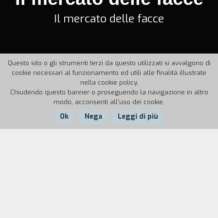
Il mercato delle facce
Questo sito o gli strumenti terzi da questo utilizzati si avvalgono di
cookie necessari al funzionamento ed utili alle finalità illustrate
nella cookie policy.
Chiudendo questo banner o proseguendo la navigazione in altro
modo, acconsenti all'uso dei cookie.
Ok
Nega
Leggi di più
Nazione:
Anno:
Durata:
Italia
1952
12'
Nell'ufficio di una casa di produzione si
presentano comparse, di cui si sentono fuori
campo i racconti di sogni ed illusioni. Fra le