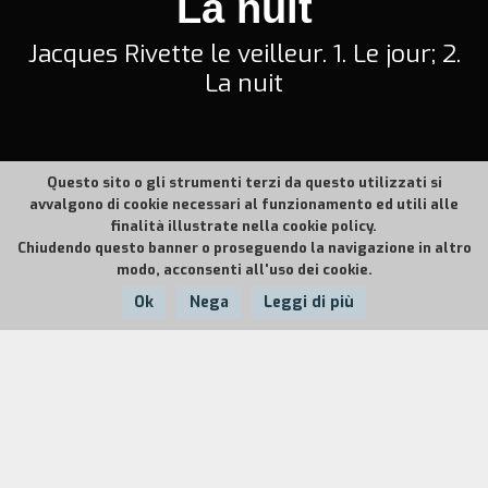
La nuit
Jacques Rivette le veilleur. 1. Le jour; 2.
La nuit
Questo sito o gli strumenti terzi da questo utilizzati si
avvalgono di cookie necessari al funzionamento ed utili alle
finalità illustrate nella cookie policy.
Chiudendo questo banner o proseguendo la navigazione in altro
modo, acconsenti all'uso dei cookie.
Ok
Nega
Leggi di più
Nazione:
Anno:
Durata:
Francia
1990
70'
"Prime immagini di
Le Veilleur
: Jacques Rivette, le