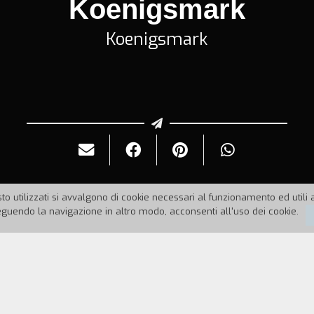
Koenigsmark
Koenigsmark
to utilizzati si avvalgono di cookie necessari al funzionamento ed utili all
uendo la navigazione in altro modo, acconsenti all'uso dei cookie.
926
Durata: