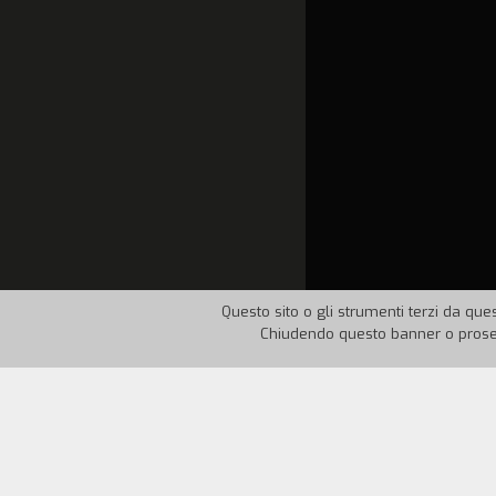
Questo sito o gli strumenti terzi da ques
Chiudendo questo banner o proseg
Nazione:
Francia
Anno:
1