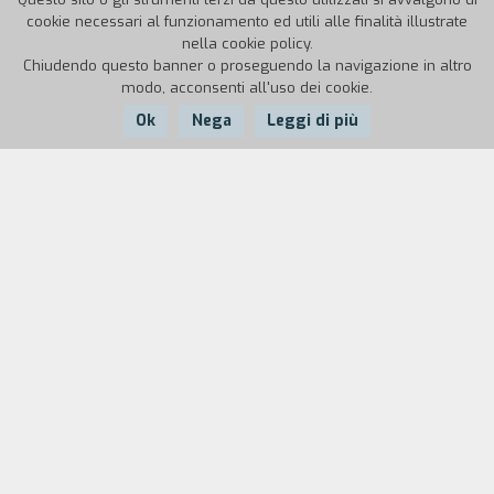
cookie necessari al funzionamento ed utili alle finalità illustrate
nella cookie policy.
Chiudendo questo banner o proseguendo la navigazione in altro
modo, acconsenti all'uso dei cookie.
Ok
Nega
Leggi di più
Nazione:
Anno:
Durata:
URSS
1977
10'
Set del film Suprugi Orlovy (Gli sposi Orlov).
Testimonianza di Grigorij Tchukrai.
Cast
& Credits