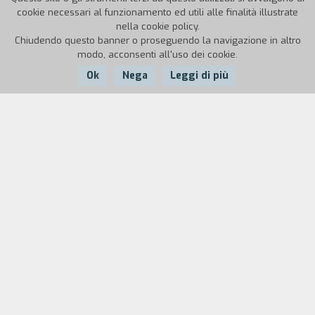
cookie necessari al funzionamento ed utili alle finalità illustrate
nella cookie policy.
Chiudendo questo banner o proseguendo la navigazione in altro
modo, acconsenti all'uso dei cookie.
Ok
Nega
Leggi di più
Nazione:
Anno:
Durata:
Cina
1995
102'
Yang Guoli è un ordinario poliziotto di quartiere
di Beijing. Egli conosce molto bene la sua area di
pattuglia e assolve con serietà i doveri del suo
lavoro, sopportando un faticoso orario e
resistendo allo stress che si riversa
inevitabilmente sulla sua vita familiare. Un
giorno, un cane rabbioso morde un ubriacone
nella sua area e la polizia decide di sterminare