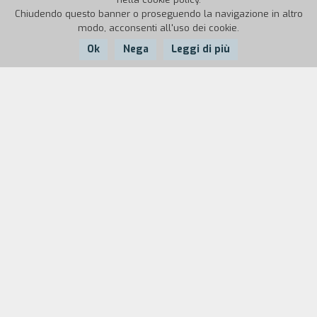
Chiudendo questo banner o proseguendo la navigazione in altro
modo, acconsenti all'uso dei cookie.
Ok
Nega
Leggi di più
Nazione:
Anno:
Durata:
Brasile
1972
100'
Una versione poco eroica dell'Inconfidencia
Mineira, un complotto indipendentista del XVIII
secolo a Minas Gerais, centro di ricchezza
coloniale. Tra
Gli inconfidenti
poeti e notabili, il
curato e il colonnello della guarnigione. Il
dentista Tiradentes è torturato per cospirazione
contro la corona portoghese. Sar` il solo ad
assumersi pienamente ogni responsabilit`. Per
questo verra giustiziato. Oggi si rende omaggio