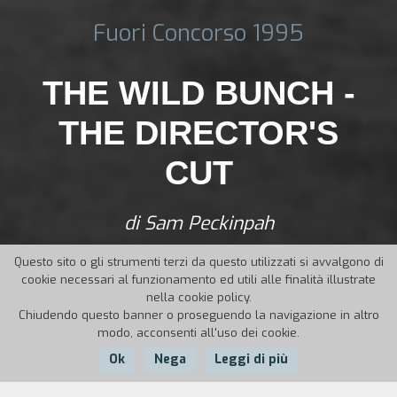
Fuori Concorso 1995
THE WILD BUNCH -
THE DIRECTOR'S
CUT
di Sam Peckinpah
Questo sito o gli strumenti terzi da questo utilizzati si avvalgono di
cookie necessari al funzionamento ed utili alle finalità illustrate
nella cookie policy.
Chiudendo questo banner o proseguendo la navigazione in altro
modo, acconsenti all'uso dei cookie.
Ok
Nega
Leggi di più