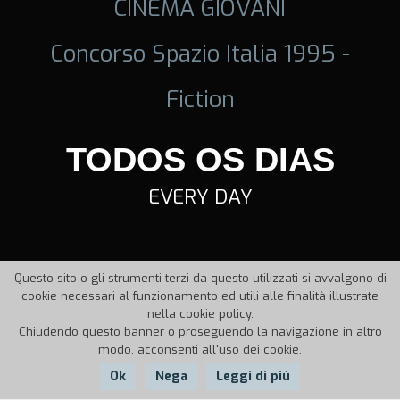
CINEMA GIOVANI
Concorso Spazio Italia 1995 -
Fiction
TODOS OS DIAS
EVERY DAY
Questo sito o gli strumenti terzi da questo utilizzati si avvalgono di
cookie necessari al funzionamento ed utili alle finalità illustrate
nella cookie policy.
Chiudendo questo banner o proseguendo la navigazione in altro
modo, acconsenti all'uso dei cookie.
Ok
Nega
Leggi di più