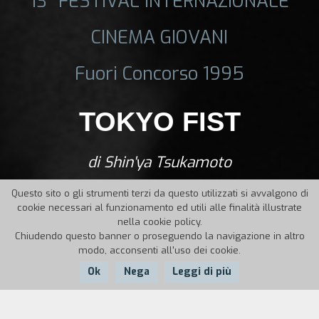
13° FESTIVAL INTERNAZIONALE
CINEMA GIOVANI
Fuori Concorso 1995
TOKYO FIST
di Shin'ya Tsukamoto
Questo sito o gli strumenti terzi da questo utilizzati si avvalgono di
cookie necessari al funzionamento ed utili alle finalità illustrate
nella cookie policy.
Chiudendo questo banner o proseguendo la navigazione in altro
modo, acconsenti all'uso dei cookie.
Ok
Nega
Leggi di più