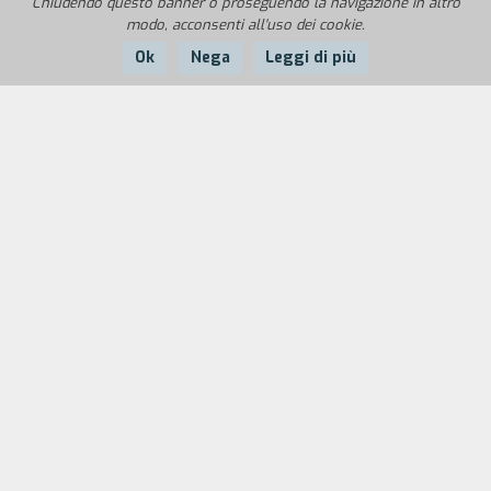
Chiudendo questo banner o proseguendo la navigazione in altro
modo, acconsenti all'uso dei cookie.
Ok
Nega
Leggi di più
Nazione:
Anno:
Durata:
USA
1995
88'
Traumatizzata dall'omicidio dell'amante e dal
suicidio del marito, Olive si sente vittima di una
misteriosa figura che la segue di notte per
assalirla e poi scomparire senza lasciare traccia.
Invano chiede aiuto alla polizia e alla sua
migliore amica Pearl, che riconducono le sue
paure alla conseguenza dello shock subito. Le
fissazioni della donna cominciano ad essere prese
in considerazione solo quando essa viene
ricoverata in ospedale, in seguito all'ennesima