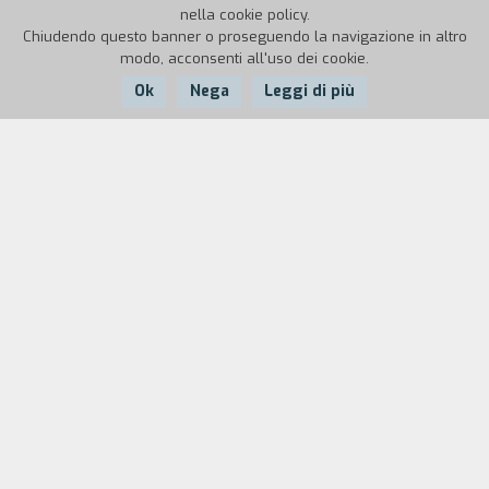
nella cookie policy.
Chiudendo questo banner o proseguendo la navigazione in altro
modo, acconsenti all'uso dei cookie.
Ok
Nega
Leggi di più
Nazione:
Anno:
Francia
1922
Durata:
Sul set di un film con l'attore comico.
Cast
& Credits