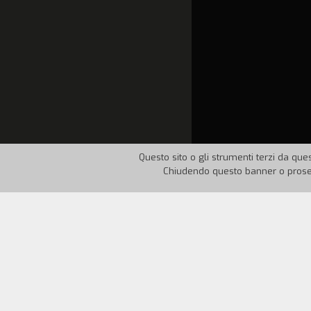
Questo sito o gli strumenti terzi da ques
Chiudendo questo banner o proseg
Nazione:
Italia
Anno:
19
Un frammento della vita di una donna. Di