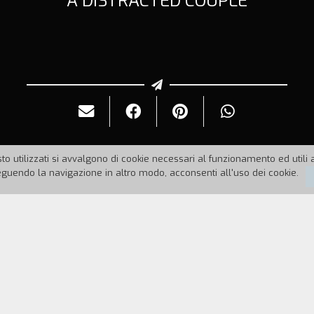
A DISTRACTED COUPLE
to utilizzati si avvalgono di cookie necessari al funzionamento ed utili all
uendo la navigazione in altro modo, acconsenti all'uso dei cookie.
95
Durata:
11'
eci minuti molto particolari in cui è spiata da dietr