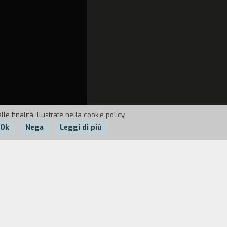
e finalità illustrate nella cookie policy.
Ok
Nega
Leggi di più
o una tenda nell'intimit` della sua