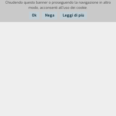
Chiudendo questo banner o proseguendo la navigazione in altro
modo, acconsenti all'uso dei cookie.
Ok
Nega
Leggi di più
Nazione:
Anno:
Durata:
Italia
1993
9'
Autunno '43. Un bambino accompagna la madre
sulle montagne dove un gruppo di partigiani si
sta nascondendo. Per gioco, i ragazzi nominano il
bambino come loro comandante. Il piccolo
comandante si allontana dal gruppo, il suo
ritorno sar` tragico.
Biografia