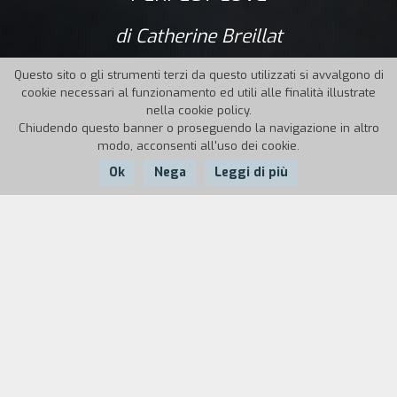
di Catherine Breillat
Questo sito o gli strumenti terzi da questo utilizzati si avvalgono di
cookie necessari al funzionamento ed utili alle finalità illustrate
nella cookie policy.
Chiudendo questo banner o proseguendo la navigazione in altro
modo, acconsenti all'uso dei cookie.
Ok
Nega
Leggi di più
Nazione:
Anno:
Durata:
Francia
1996
115'
Dunkerque, città austera e misteriosa, è un porto
favorevole alle ballate d'amore. Frédérique e
Christophe iniziano la loro relazione. Lui ha
ventotto anni, lei trentasette (divorziata con due