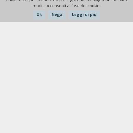
modo, acconsenti all'uso dei cookie.
Ok
Nega
Leggi di più
Nazione:
Anno:
Durata:
Iran
1996
96'
Mehrollah è un ragazzino di quattordici anni che,
dopo la morte del padre, si trova costretto a
occuparsi della famiglia. Per trovare un lavoro, si
mette in viaggio verso il sud dell'Iran. Tornato
nella sua città natale, scopre che sua madre si è
risposata. Il confronto tra figliastro e patrigno
crea una serie di situazioni tese e porta a una
pericolosa avventura.