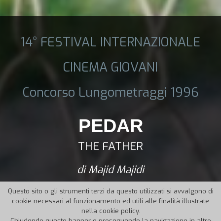
14° FESTIVAL INTERNAZIONALE
CINEMA GIOVANI
Concorso Lungometraggi 1996
PEDAR
THE FATHER
di Majid Majidi
Questo sito o gli strumenti terzi da questo utilizzati si avvalgono di
cookie necessari al funzionamento ed utili alle finalità illustrate
nella cookie policy.
Chiudendo questo banner o proseguendo la navigazione in altro