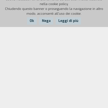
nella cookie policy.
Chiudendo questo banner o proseguendo la navigazione in altro
modo, acconsenti all'uso dei cookie.
Ok
Nega
Leggi di più
Nazione:
Anno:
Durata:
Italia
1996
21'
È un venerdì sera qualunque. Tre ragazzi di
Chieri si incontrano a Torino all'uscita dal lavoro.
Circostanze occasionali li portano prima a una
festa, poi a passare la notte fuori casa. Il sabato
mattina, per vie traverse, si dirigono alla fermata
dell'autobus. In un viottolo di campagna
incontrano Giulia. Un desiderio di conquista anima
i tre giovani, ma gli scherzi si trasformano
lentamente in un raptus omicida. Per i mass