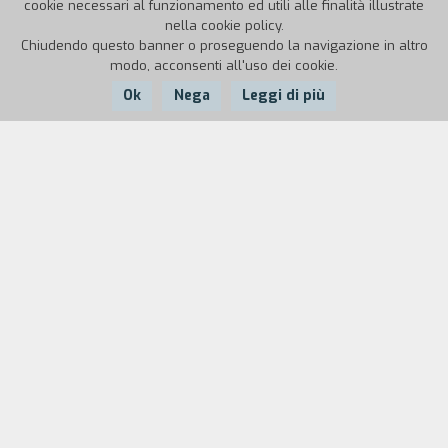
cookie necessari al funzionamento ed utili alle finalità illustrate
nella cookie policy.
Chiudendo questo banner o proseguendo la navigazione in altro
modo, acconsenti all'uso dei cookie.
Ok
Nega
Leggi di più
Nazione:
Anno:
Durata:
Italia
1997
13'
Pisa, 15 febbraio 1997. Il video è la
rappresentazione del viaggio, compiuto dagli
allievi, all'interno della manifestazione
organizzata dal Comitato "Liberi liberi" in
sostegno della revisione del processo a Sofri,
Bompressi e Pietrostefani. Interviste, immagini, e
un significativo "schermo bianco" registrano e
propongono alcune domande: è un viaggio della