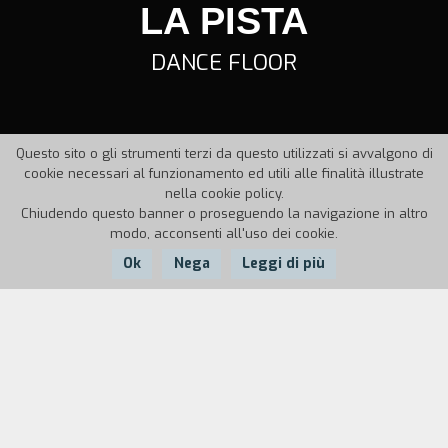
LA PISTA
DANCE FLOOR
Questo sito o gli strumenti terzi da questo utilizzati si avvalgono di
cookie necessari al funzionamento ed utili alle finalità illustrate
nella cookie policy.
Chiudendo questo banner o proseguendo la navigazione in altro
modo, acconsenti all'uso dei cookie.
Ok
Nega
Leggi di più
Nazione:
Anno:
Durata:
Italia
1991
2'
Qualche battuta di un tango che annuncia una
storia d'amore tormentata.