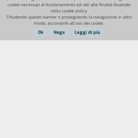
cookie necessari al funzionamento ed utili alle finalità illustrate
nella cookie policy.
Chiudendo questo banner o proseguendo la navigazione in altro
modo, acconsenti all'uso dei cookie.
Ok
Nega
Leggi di più
Nazione:
Anno:
Durata:
Italia
1998
9'45"
Un dialogo tra televisori senza più immagini,
fuori sintonia, prigionieri dei loro palinsesti.
Immagini alchemiche come possibilit` di libert` (Il
tuffatore di Paestum) per un viaggio
immaginario verso nuovi giacimenti interiori.
"Rallentare, dilatare spazio e tempo, per
un'ecologia della visione e della percezione.