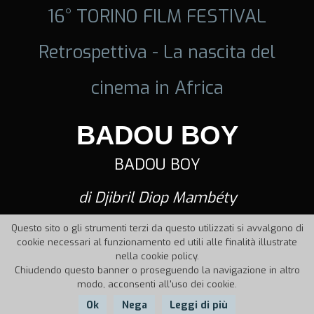
16° TORINO FILM FESTIVAL
Retrospettiva - La nascita del
cinema in Africa
BADOU BOY
BADOU BOY
di Djibril Diop Mambéty
Questo sito o gli strumenti terzi da questo utilizzati si avvalgono di
cookie necessari al funzionamento ed utili alle finalità illustrate
nella cookie policy.
Chiudendo questo banner o proseguendo la navigazione in altro
modo, acconsenti all'uso dei cookie.
Ok
Nega
Leggi di più