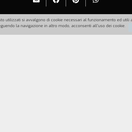
to utilizzati si avvalgono di cookie necessari al funzionamento ed utili all
uendo la navigazione in altro modo, acconsenti all'uso dei cookie.
90
Durata:
15'
hino muore in un centro di accoglienza di Bergam
llaboratori producono in poche settimane un video c
i controinformazione non privo di immagini surreali.
REGISTA
CAST & CREDITS