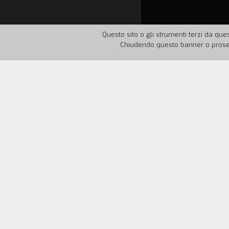
Questo sito o gli strumenti terzi da ques
Chiudendo questo banner o proseg
Nazione:
Italia
Anno:
19
Nel dicembre 1990 un immigrato marocc
associazioni Ferrario e un gruppo di co
extracomunitari della citt`. Un pezzo d