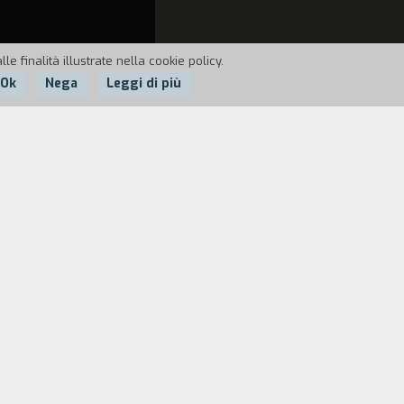
e finalità illustrate nella cookie policy.
Ok
Nega
Leggi di più
o. In collegamento con alcune
he documenta le condizioni di vita degli