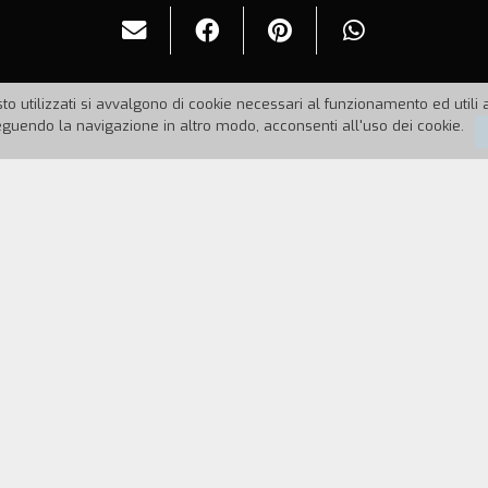
to utilizzati si avvalgono di cookie necessari al funzionamento ed utili all
uendo la navigazione in altro modo, acconsenti all'uso dei cookie.
98
Durata:
9'
ome lavapiatti in un ristorante. Una sera, mentre st
, come lei, lavora nel retro del locale. A casa l'atte
 cucina del ristorante. Nella grande stanza sono solo