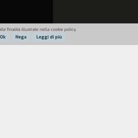
e finalità illustrate nella cookie policy.
Ok
Nega
Leggi di più
a andando via, il suo sguardo incrocia
ndono le incomprensioni con il marito. Il
 lei e il cuoco: senza parlare si