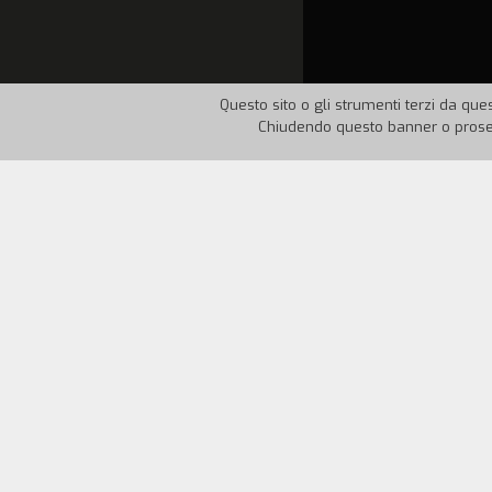
Questo sito o gli strumenti terzi da ques
Chiudendo questo banner o proseg
Nazione:
Italia
Anno:
19
Giulia è una giovane donna che lavora c
quello del cuoco, un uomo di colore, che
giorno seguente, Giulia è di nuovo nella
guardano e si abbracciano.