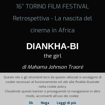
16° TORINO FILM FESTIVAL
Retrospettiva - La nascita del
cinema in Africa
DIANKHA-BI
the girl
di Mahama Johnson Traoré
Questo sito o gli strumenti terzi da questo utilizzati si avvalgono di
cookie necessari al funzionamento ed utili alle finalità illustrate
nella cookie policy.
Chiudendo questo banner o proseguendo la navigazione in altro
modo, acconsenti all'uso dei cookie.
Ok
Nega
Leggi di più