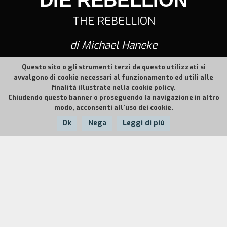
THE REBELLION
di Michael Haneke
Questo sito o gli strumenti terzi da questo utilizzati si
avvalgono di cookie necessari al funzionamento ed utili alle
finalità illustrate nella cookie policy.
Chiudendo questo banner o proseguendo la navigazione in altro
modo, acconsenti all'uso dei cookie.
Ok
Nega
Leggi di più
Nazione:
Anno:
Durata:
Austria
1993
90'
Vienna, primo dopoguerra. Andreas Pum è stato
un buon soldato e per il suo Kaiser ha perso una
gamba. Ma il riconoscimento da parte della