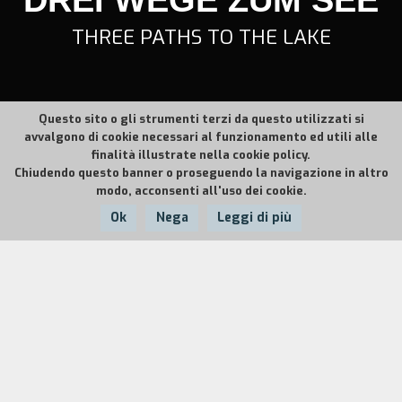
THREE PATHS TO THE LAKE
Questo sito o gli strumenti terzi da questo utilizzati si
avvalgono di cookie necessari al funzionamento ed utili alle
finalità illustrate nella cookie policy.
Chiudendo questo banner o proseguendo la navigazione in altro
modo, acconsenti all'uso dei cookie.
Ok
Nega
Leggi di più
Nazione:
Anno:
Durata:
RFT
1976
97'
All'et` di cinquant'anni, la celebre fotografa
Elisabeth Matrei vuole lasciarsi alle spalle
l'attivit` febbrile della sua esistenza parigina e