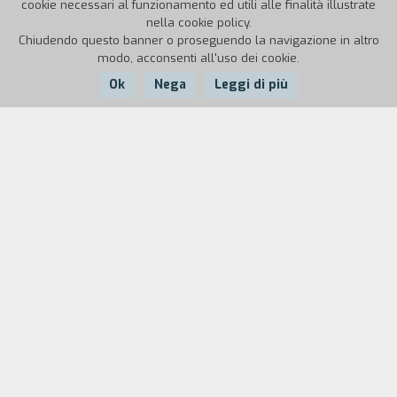
cookie necessari al funzionamento ed utili alle finalità illustrate
nella cookie policy.
Chiudendo questo banner o proseguendo la navigazione in altro
modo, acconsenti all'uso dei cookie.
Ok
Nega
Leggi di più
Nazione:
Anno:
Durata:
Senegal
1971
95'
Durante la seconda guerra mondiale, in un
villaggio della Casamance, l'armata coloniale
vuole requisire il riso di un villaggio per inviarlo
alle truppe. La maggior parte degli uomini del
villaggio sono stati inviati sul fronte franco-
tedesco. Rimangono le donne, che decidono di
nascondere le loro riserve di cibo, e i vecchi che si
recano al bosco sacro per interrogare gli dei.