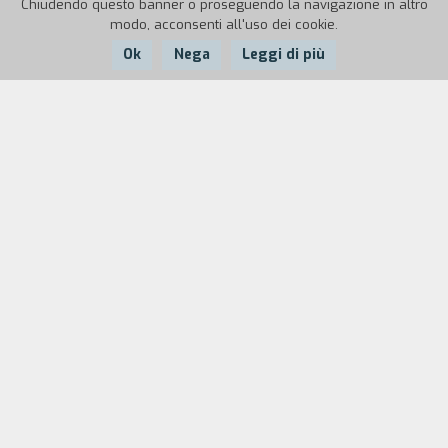
Chiudendo questo banner o proseguendo la navigazione in altro
modo, acconsenti all'uso dei cookie.
Ok
Nega
Leggi di più
Nazione:
Anno:
Italia
1998
Durata:
4'
Un mattone vero diventa palla e rimbalzando
rivela altre sue mutazioni in forma di oggetti di
design e di effetti speciali.
Biografia
regista