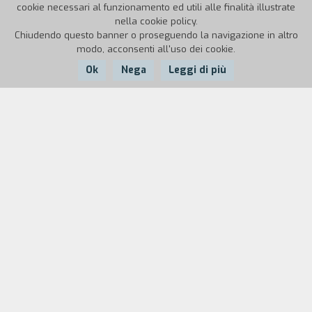
cookie necessari al funzionamento ed utili alle finalità illustrate
nella cookie policy.
Chiudendo questo banner o proseguendo la navigazione in altro
modo, acconsenti all'uso dei cookie.
Ok
Nega
Leggi di più
Nazione:
Anno:
Durata:
Italia
1998
8'
Un esperimento di animazione associando
immagini "reali" e virtuali, nato da una ricerca
storica svolta dagli studenti.
Biografia
regista