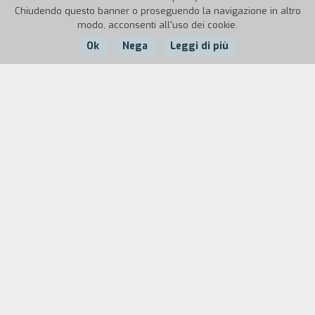
Chiudendo questo banner o proseguendo la navigazione in altro
modo, acconsenti all'uso dei cookie.
Ok
Nega
Leggi di più
Nazione:
Anno:
Durata:
Italia
1998
10'9"
Due amici, a causa di alcune vicissitudini, si
allontanano. Il più debole dei due, in preda ad una
crisi di follia, uccide l'altro.
Biografia
regista