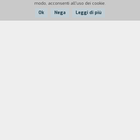
modo, acconsenti all'uso dei cookie.
Ok
Nega
Leggi di più
Anno:
1997
Durata:
11'
Un delinquente solitario organizza senza sosta
rapimenti di persone e spinge donne sulla strada
del crimine organizzato. Cura i suoi affari con
impeccabile efficienza e brutale eleganza, finché
un giorno decide di smettere.
Biografia
regista