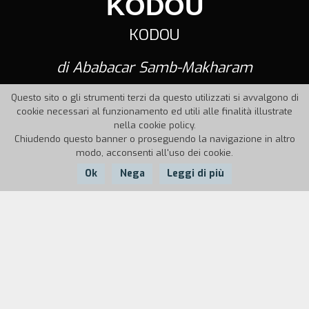
KODOU
KODOU
di Ababacar Samb-Makharam
Questo sito o gli strumenti terzi da questo utilizzati si avvalgono di
cookie necessari al funzionamento ed utili alle finalità illustrate
nella cookie policy.
Chiudendo questo banner o proseguendo la navigazione in altro
modo, acconsenti all'uso dei cookie.
Ok
Nega
Leggi di più
Nazione:
Anno:
Durata:
Senegal
1970
89'
Koudou non resiste al dolore del tatuaggio delle
labbra e scappa. Il disonore e lo scherno della