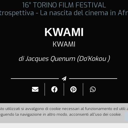
16° TORINO FILM FESTIVAL
trospettiva - La nascita del cinema in Afr
KWAMI
KWAMI
di Jacques Quenum (Do'Kokou )
to utilizzati si avvalgono di cookie necessari al funzionamento ed utili all
uendo la navigazione in altro modo, acconsenti all'uso dei cookie.