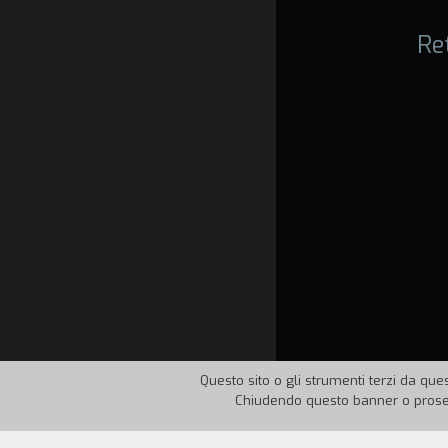
Re
Questo sito o gli strumenti terzi da ques
Chiudendo questo banner o proseg