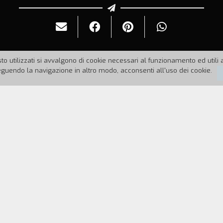
to utilizzati si avvalgono di cookie necessari al funzionamento ed utili all
uendo la navigazione in altro modo, acconsenti all'uso dei cookie.
98
Durata:
21'
dicenne, mentre cammina per Drusacco nota una cas
 su un tavolo, viene investito da una visione in cui 
ce in un bosco, ove una presenza oscura e ignota in
ti "L'uomo nero", ipostasi freudiana delle sue paure 