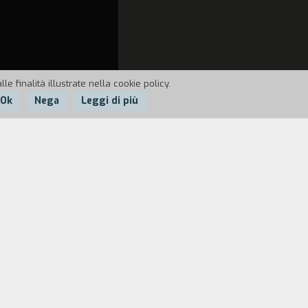
e finalità illustrate nella cookie policy.
Ok
Nega
Leggi di più
a strana e inquietante. Decide di
si rivede morto vicino a un torrente.
izia a tormentarlo seguendolo di
e dei suoi remoti sensi di colpa