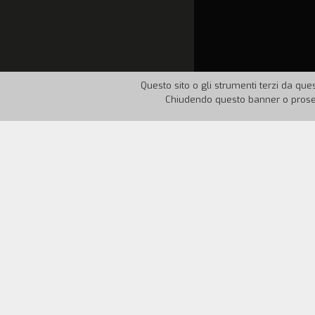
Questo sito o gli strumenti terzi da ques
Chiudendo questo banner o proseg
Nazione:
Italia
Anno:
19
Una mattina Ermine, un sognatore quin
entrare e, dopo aver scoperto delle asce
D'incanto, una magica caverna lo condu
continuo. Ermine si trover` infine davan