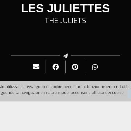
LES JULIETTES
THE JULIETS
to utilizzati si avvalgono di cookie necessari al funzionamento ed utili all
uendo la navigazione in altro modo, acconsenti all'uso dei cookie.
996
Durata:
12'