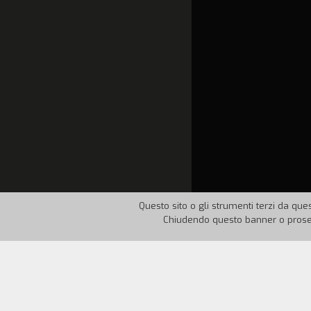
Questo sito o gli strumenti terzi da ques
Chiudendo questo banner o proseg
Nazione:
Francia
Anno:
1