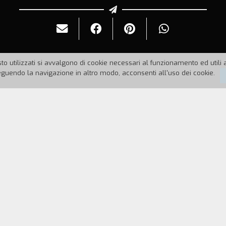
to utilizzati si avvalgono di cookie necessari al funzionamento ed utili all
uendo la navigazione in altro modo, acconsenti all'uso dei cookie.
1
Durata:
30'
n viaggio tra gli elettori e i militanti della Lega
alinconico orizzonte della Padania postmoderna tra 
itanti, sit-in di protesta. Un film sul disagio di vive
 partito che le rappresenta.