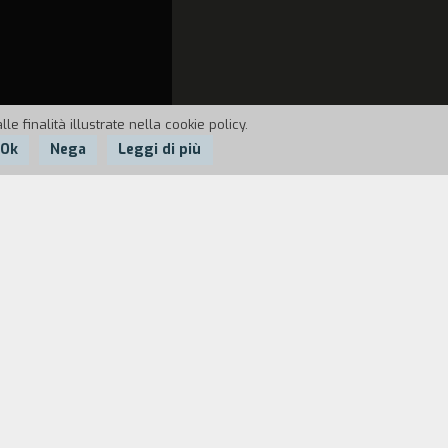
e finalità illustrate nella cookie policy.
Ok
Nega
Leggi di più
 Lombarda. Bergamasco tra bergamaschi,
ipermercati, fabbriche non
re nel benessere più che sulla politica;