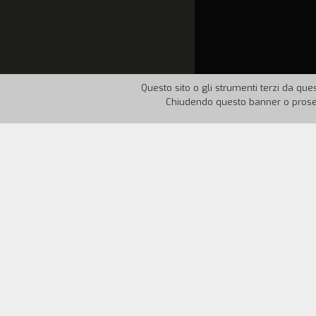
Questo sito o gli strumenti terzi da ques
Chiudendo questo banner o proseg
Nazione:
Italia
Anno:
199
Nel 1991, in epoca pre-boom leghista, u
Ferrario indaga senza preconcetti il m
sindacalizzate, scuole-quadri, cene di mil
sul movimento sotto le cose più che sul