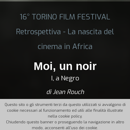
16° TORINO FILM FESTIVAL
Retrospettiva - La nascita del
cinema in Africa
Moi, un noir
I, a Negro
di Jean Rouch
Questo sito o gli strumenti terzi da questo utilizzati si avvalgono di
cookie necessari al funzionamento ed utili alle finalità illustrate
nella cookie policy.
Chiudendo questo banner o proseguendo la navigazione in altro
modo, acconsenti all'uso dei cookie.