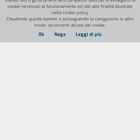
Questo sito o gli strumenti terzi da questo utilizzati si avvalgono di
cookie necessari al funzionamento ed utili alle finalità illustrate
nella cookie policy.
Chiudendo questo banner o proseguendo la navigazione in altro
modo, acconsenti all'uso dei cookie.
Ok
Nega
Leggi di più
Nazione:
Anno:
Durata:
Italia
1998
10'
Un computer, Multivac, aiuta l'uomo in tutto e
per tutto. La domanda ricorrente che questi
pone al computer è: "Si può invertire l'entropia
dell'universo?". I dati in possesso di Multivac non
gli consentono una risposta precisa fino a
quando tutto muore e il computer si converte
nel creatore.