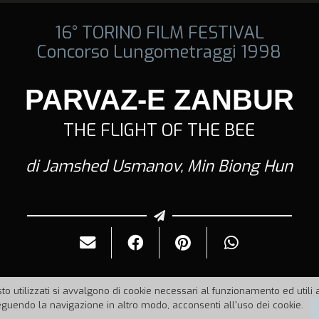
16° TORINO FILM FESTIVAL
Concorso Lungometraggi 1998
PARVAZ-E ZANBUR
THE FLIGHT OF THE BEE
di Jamshed Usmanov, Min Biong Hun
to utilizzati si avvalgono di cookie necessari al funzionamento ed utili all
uendo la navigazione in altro modo, acconsenti all'uso dei cookie.