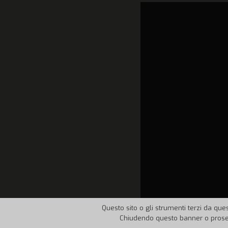
Questo sito o gli strumenti terzi da ques
Chiudendo questo banner o proseg