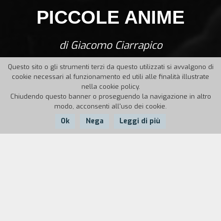
PICCOLE ANIME
di Giacomo Ciarrapico
Questo sito o gli strumenti terzi da questo utilizzati si avvalgono di
cookie necessari al funzionamento ed utili alle finalità illustrate
nella cookie policy.
Chiudendo questo banner o proseguendo la navigazione in altro
modo, acconsenti all'uso dei cookie.
Ok
Nega
Leggi di più
Nazione:
Anno:
Durata:
Italia
1998
82'
La storia della nascita e della costruzione di uno
spettacolo teatrale per raccontare la vita di