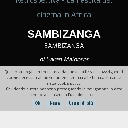
cinema in Africa
SAMBIZANGA
SAMBIZANGA
di Sarah Maldoror
Questo sito o gli strumenti terzi da questo utilizzati si avvalgono di
cookie necessari al funzionamento ed utili alle finalità illustrate
nella cookie policy.
Chiudendo questo banner o proseguendo la navigazione in altro
modo, acconsenti all'uso dei cookie.
Ok
Nega
Leggi di più
Nazione:
Anno:
Durata: