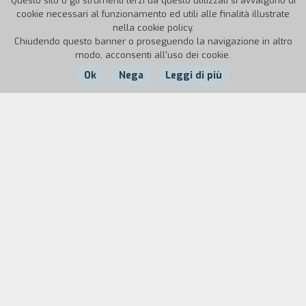
Questo sito o gli strumenti terzi da questo utilizzati si avvalgono di
cookie necessari al funzionamento ed utili alle finalità illustrate
nella cookie policy.
Chiudendo questo banner o proseguendo la navigazione in altro
modo, acconsenti all'uso dei cookie.
Ok
Nega
Leggi di più
Nazione:
Anno:
Durata:
Italia
1998
18'
Documentario su personaggi e osterie di una
zona di confine, nella provincia di Udine.
"I protagonisti del documentario più che gli
avventori sono gli osti, 'moderni' paladini di
un'epoca ormai scomparsa; un mestiere
difficilmente comprensibile in un mondo fatto di
profitti, innovazione e ritmi frenetici" (Stefano