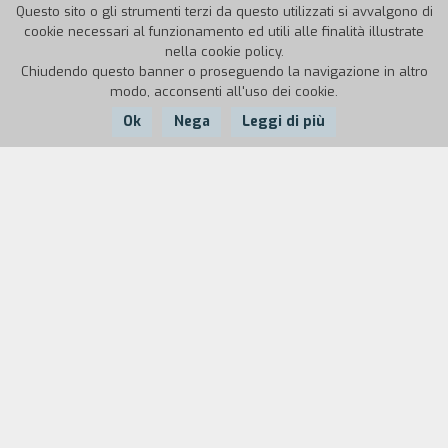
Questo sito o gli strumenti terzi da questo utilizzati si avvalgono di
cookie necessari al funzionamento ed utili alle finalità illustrate
nella cookie policy.
Chiudendo questo banner o proseguendo la navigazione in altro
modo, acconsenti all'uso dei cookie.
Ok
Nega
Leggi di più
Nazione:
Anno:
Durata:
Niger
1972
45'
Un gruppo di africani a Parigi cerca di costituire
una band musicale con alcuni amici francesi.
Sullo sfondo i problemi della comunicazione
interrazziale e interculturale e le lotte
studentesche del '68 francese. Nel gruppo
africano l'attaccamento alla tradizione si scontra
con la tendenza di alcuni all'alienazione culturale.