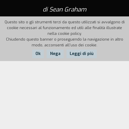
di Sean Graham
Questo sito o gli strumenti terzi da questo utilizzati si avvalgono di
cookie necessari al funzionamento ed utili alle finalità illustrate
nella cookie policy.
Chiudendo questo banner o proseguendo la navigazione in altro
modo, acconsenti all'uso dei cookie.
Ok
Nega
Leggi di più
Nazione:
Anno:
Durata:
Ghana, UK
1950
63'
Storia di una transizione... I dolori e il successo di
Boy Kumasenu alla ricerca della sua strada tra la
tradizione dell'Africa tribale e il modernismo del